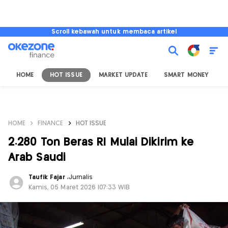
Scroll kebawah untuk membaca artikel
HOME
HOT ISSUE
MARKET UPDATE
SMART MONEY
I
HOME
FINANCE
HOT ISSUE
2.280 Ton Beras RI Mulai Dikirim ke
Arab Saudi
Taufik Fajar
,
Jurnalis
Kamis, 05 Maret 2026 |07:33 WIB