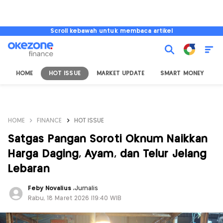
Scroll kebawah untuk membaca artikel
HOME
HOT ISSUE
MARKET UPDATE
SMART MONEY
I
HOME
FINANCE
HOT ISSUE
Satgas Pangan Soroti Oknum Naikkan
Harga Daging, Ayam, dan Telur Jelang
Lebaran
Feby Novalius
,
Jurnalis
Rabu, 18 Maret 2026 |19:40 WIB