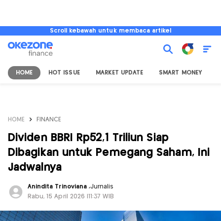
Scroll kebawah untuk membaca artikel
HOME
HOT ISSUE
MARKET UPDATE
SMART MONEY
I
HOME
FINANCE
Dividen BBRI Rp52,1 Triliun Siap
Dibagikan untuk Pemegang Saham, Ini
Jadwalnya
Anindita Trinoviana
,
Jurnalis
Rabu, 15 April 2026 |11:37 WIB