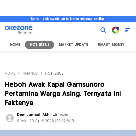
Scroll kebawah untuk membaca artikel
HOME
HOT ISSUE
MARKET UPDATE
SMART MONEY
I
HOME
FINANCE
HOT ISSUE
Heboh Awak Kapal Gamsunoro
Pertamina Warga Asing, Ternyata Ini
Faktanya
Dani Jumadil Akhir
,
Jurnalis
Senin, 20 April 2026 |22:02 WIB