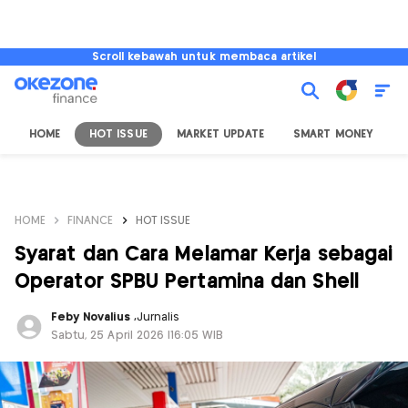
Scroll kebawah untuk membaca artikel
HOME
HOT ISSUE
MARKET UPDATE
SMART MONEY
I
HOME
FINANCE
HOT ISSUE
Syarat dan Cara Melamar Kerja sebagai
Operator SPBU Pertamina dan Shell
Feby Novalius
,
Jurnalis
Sabtu, 25 April 2026 |16:05 WIB