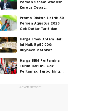
Persen Saham Whoosh,
Kereta Cepat
Diperpanjang hingga
Promo Diskon Listrik 50
Surabaya
Persen Agustus 2026,
Cek Daftar Tarif dan
Syaratnya
Harga Emas Antam Hari
Ini Naik Rp50.000!
Buyback Meroket
Rp90.000
Harga BBM Pertamina
Turun Hari Ini, Cek
Pertamax, Turbo hingga
Pertalite 7 Agustus
2026
Advertisement