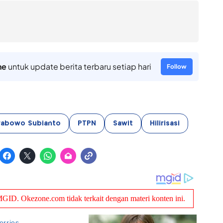
ne
untuk update berita terbaru setiap hari
Follow
rabowo Subianto
PTPN
Sawit
Hilirisasi