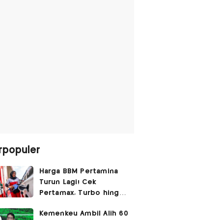
rpopuler
Harga BBM Pertamina
Turun Lagi! Cek
Pertamax, Turbo hingga
Pertalite Hari Ini 6
Kemenkeu Ambil Alih 60
Agustus 2026