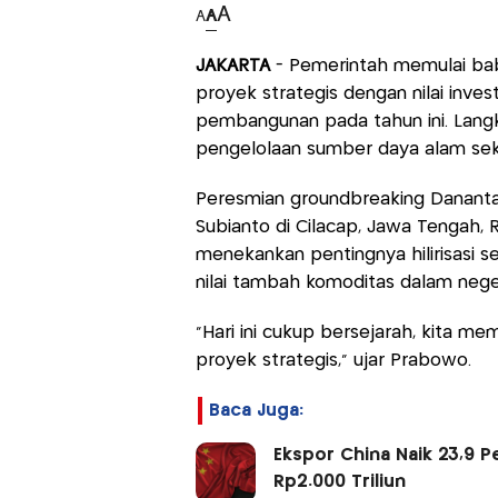
A
A
A
JAKARTA
- Pemerintah memulai b
proyek strategis dengan nilai inves
pembangunan pada tahun ini. Lang
pengelolaan sumber daya alam sek
Peresmian groundbreaking Danantar
Subianto di Cilacap, Jawa Tengah,
menekankan pentingnya hilirisasi s
nilai tambah komoditas dalam neger
“Hari ini cukup bersejarah, kita me
proyek strategis,” ujar Prabowo.
Baca Juga:
Ekspor China Naik 23,9 P
Rp2.000 Triliun