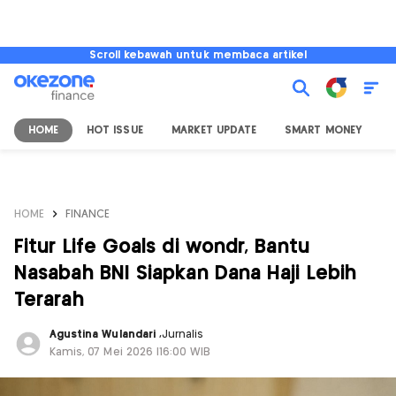
Scroll kebawah untuk membaca artikel
HOME
HOT ISSUE
MARKET UPDATE
SMART MONEY
I
HOME
FINANCE
Fitur Life Goals di wondr, Bantu
Nasabah BNI Siapkan Dana Haji Lebih
Terarah
Agustina Wulandari
,
Jurnalis
Kamis, 07 Mei 2026 |16:00 WIB