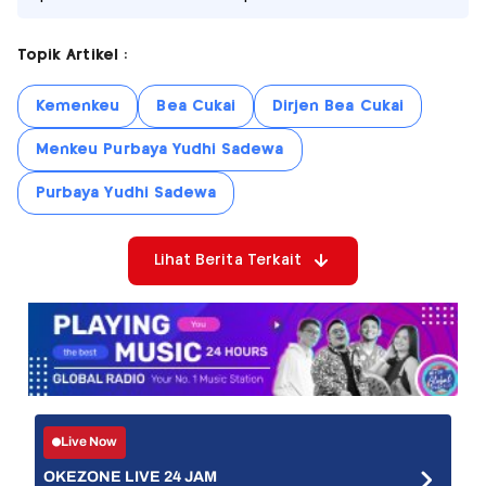
Topik Artikel :
Kemenkeu
Bea Cukai
Dirjen Bea Cukai
Menkeu Purbaya Yudhi Sadewa
Purbaya Yudhi Sadewa
Lihat Berita Terkait
Live Now
OKEZONE LIVE 24 JAM