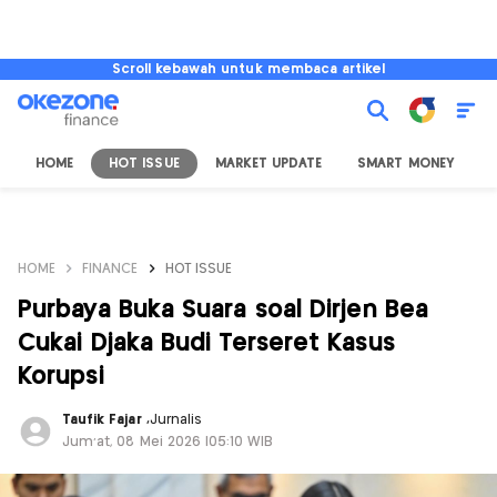
Scroll kebawah untuk membaca artikel
HOME
HOT ISSUE
MARKET UPDATE
SMART MONEY
I
HOME
FINANCE
HOT ISSUE
Purbaya Buka Suara soal Dirjen Bea
Cukai Djaka Budi Terseret Kasus
Korupsi
Taufik Fajar
,
Jurnalis
Jum'at, 08 Mei 2026 |05:10 WIB