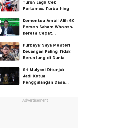
Turun Lagi! Cek
Pertamax, Turbo hingga
Pertalite Hari Ini 6
Kemenkeu Ambil Alih 60
Agustus 2026
Persen Saham Whoosh,
Kereta Cepat
Diperpanjang hingga
Purbaya: Saya Menteri
Surabaya
Keuangan Paling Tidak
Beruntung di Dunia
Sri Mulyani Ditunjuk
Jadi Ketua
Penggalangan Dana
untuk Negara Miskisn
Advertisement