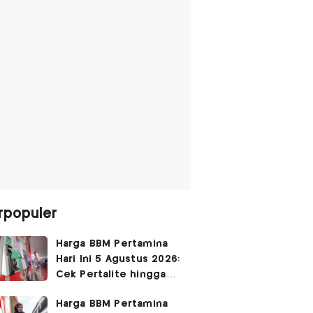
rpopuler
Harga BBM Pertamina
Hari Ini 5 Agustus 2026:
Cek Pertalite hingga
Pertamax, Ada yang
Harga BBM Pertamina
Turun