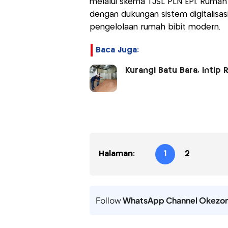
melalui skema TJSL PLN EPI. Rumah 
dengan dukungan sistem digitalisasi 
pengelolaan rumah bibit modern.
Baca Juga:
Kurangi Batu Bara, Inti
Halaman:
1
2
Follow
WhatsApp Channel Okezo