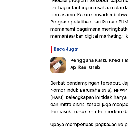
“Melalui program tersebut, Jap
berbagai tantangan usaha, mulai da
pemasaran. Kami menyadari bahwa u
Program pelatihan dari Rumah BU
memahami bagaimana meningkatkan
memanfaatkan digital marketing,” ka
Baca Juga:
Pengguna Kartu Kredit B
Aplikasi Grab
Berkat pendampingan tersebut, Japa
Nomor Induk Berusaha (NIB), NPWP, s
(HAKI). Kelengkapan ini tidak hany
dan mitra bisnis, tetapi juga menj
termasuk masuk ke ritel modern 
Upaya memperluas jangkauan ke pas