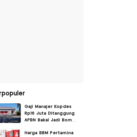
rpopuler
Gaji Manajer Kopdes
Rp16 Juta Ditanggung
APBN Bakal Jadi Bom
Waktu
Harga BBM Pertamina