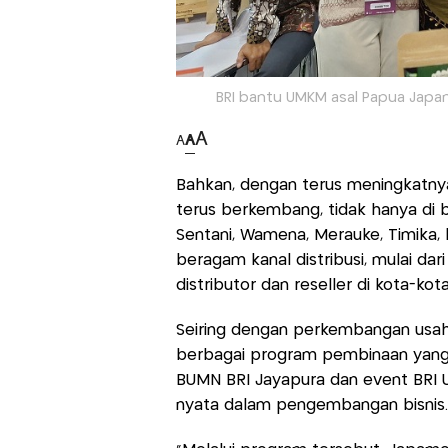
BRI bantu UMKM asal Papua Japamo
A
A
A
Bahkan, dengan terus meningkatn
terus berkembang, tidak hanya di b
Sentani, Wamena, Merauke, Timika, 
beragam kanal distribusi, mulai dar
distributor dan reseller di kota-kot
Seiring dengan perkembangan usaha 
berbagai program pembinaan yang d
BUMN BRI Jayapura dan event BRI
nyata dalam pengembangan bisnis