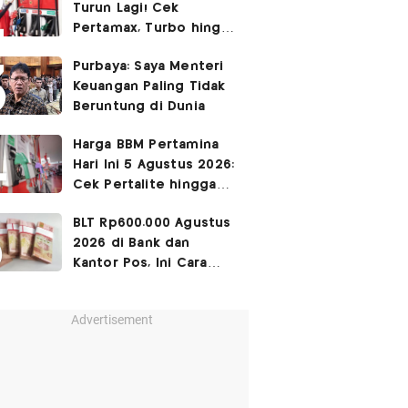
Turun Lagi! Cek
Pertamax, Turbo hingga
Pertalite Hari Ini 4
Purbaya: Saya Menteri
Agustus 2026
Keuangan Paling Tidak
Beruntung di Dunia
Harga BBM Pertamina
Hari Ini 5 Agustus 2026:
Cek Pertalite hingga
Pertamax, Ada yang
BLT Rp600.000 Agustus
Turun
2026 di Bank dan
Kantor Pos, Ini Cara
Cairkannya
Advertisement