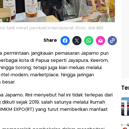
 tarik minat pembeli internasional. (Foto: dok BRI)
Share
ya permintaan, jangkauan pemasaran Japamo pun
erbagai kota di Papua seperti Jayapura, Keerom,
hingga Sorong, tetapi juga kian meluas melalui
i ritel modern, marketplace, hingga jaringan
a besar.
Te
Japamo, Rini menyebut hal ini tidak terlepas dari
iikuti sejak 2019, salah satunya melalui Rumah
 UMKM EXPO(RT) yang turut memberikan manfaat
.