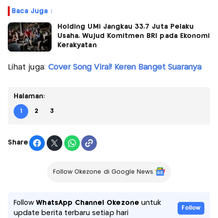
Baca Juga :
Holding UMi Jangkau 33,7 Juta Pelaku
Usaha, Wujud Komitmen BRI pada Ekonomi
Kerakyatan
Lihat juga:
Cover Song Viral! Keren Banget Suaranya
Halaman:
1
2
3
Share
Follow Okezone di Google News
Follow
WhatsApp Channel Okezone
untuk
Follow
update berita terbaru setiap hari