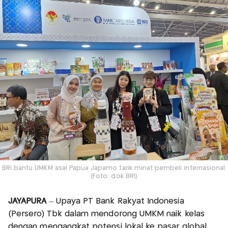
BRI bantu UMKM asal Papua Japamo tarik minat pembeli internasional.
(Foto: dok BRI)
JAYAPURA
– Upaya PT Bank Rakyat Indonesia
(Persero) Tbk dalam mendorong UMKM naik kelas
dengan mengangkat potensi lokal ke pasar global