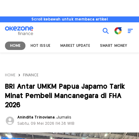
Scroll kebawah untuk membaca artikel
HOME
HOT ISSUE
MARKET UPDATE
SMART MONEY
I
HOME
FINANCE
BRI Antar UMKM Papua Japamo Tarik
Minat Pembeli Mancanegara di FHA
2026
Anindita Trinoviana
,
Jurnalis
Sabtu, 09 Mei 2026 |14:38 WIB