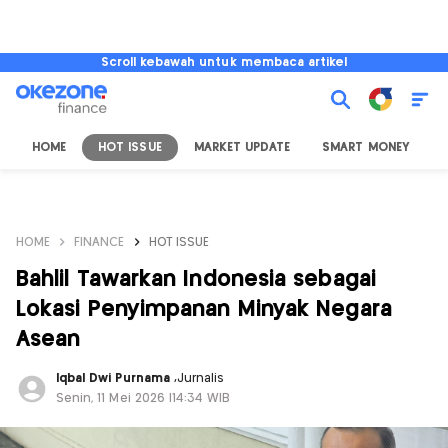
Scroll kebawah untuk membaca artikel
HOME
HOT ISSUE
MARKET UPDATE
SMART MONEY
I
HOME
FINANCE
HOT ISSUE
Bahlil Tawarkan Indonesia sebagai
Lokasi Penyimpanan Minyak Negara
Asean
Iqbal Dwi Purnama
,
Jurnalis
Senin, 11 Mei 2026 |14:34 WIB