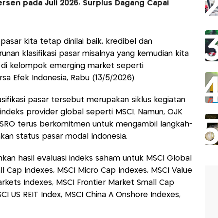
ersen pada Juli 2026, Surplus Dagang Capai
sar kita tetap dinilai baik, kredibel dan
runan klasifikasi pasar misalnya yang kemudian kita
a di kelompok emerging market seperti
sa Efek Indonesia, Rabu (13/5/2026).
ifikasi pasar tersebut merupakan siklus kegiatan
 indeks provider global seperti MSCI. Namun, OJK
n SRO terus berkomitmen untuk mengambil langkah-
an status pasar modal Indonesia.
an hasil evaluasi indeks saham untuk MSCI Global
ll Cap Indexes, MSCI Micro Cap Indexes, MSCI Value
rkets Indexes, MSCI Frontier Market Small Cap
SCI US REIT Index, MSCI China A Onshore Indexes,