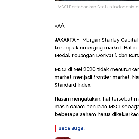
MSCI Pertahankan Status Indonesia d
A
A
A
JAKARTA
- Morgan Stanley Capital I
kelompok emerging market. Hal ini 
Modal, Keuangan Derivatif, dan Bur
MSCI di Mei 2026 tidak menurunkan 
market menjadi frontier market. 
Standard Index.
Hasan mengatakan, hal tersebut men
masih dalam penilaian MSCI sebagai
beberapa saham harus dikeluarkan
Baca Juga: