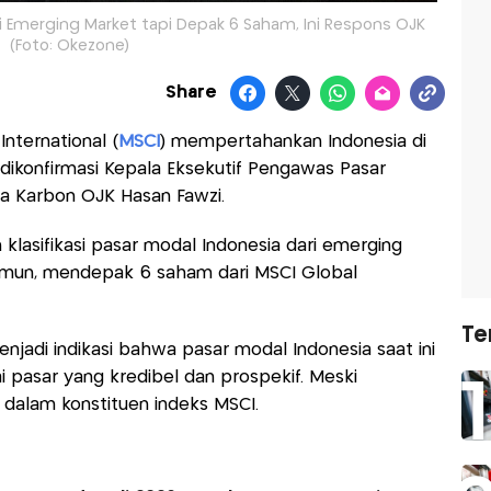
i Emerging Market tapi Depak 6 Saham, Ini Respons OJK
(Foto: Okezone)
Share
nternational (
MSCI
) mempertahankan Indonesia di
dikonfirmasi Kepala Eksekutif Pengawas Pasar
sa Karbon OJK Hasan Fawzi.
klasifikasi pasar modal Indonesia dari emerging
Namun, mendepak 6 saham dari MSCI Global
Te
jadi indikasi bahwa pasar modal Indonesia saat ini
 pasar yang kredibel dan prospekif. Meski
 dalam konstituen indeks MSCI.