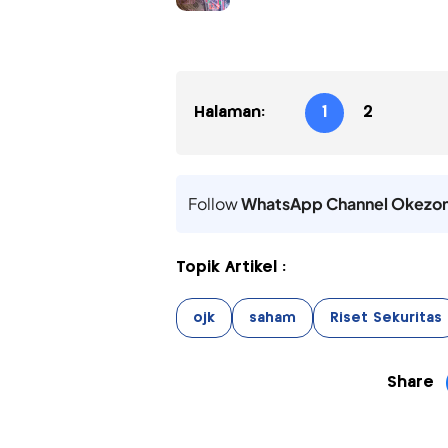
Halaman:
1
2
Follow
WhatsApp Channel Okezo
Topik Artikel :
ojk
saham
Riset Sekuritas
Share