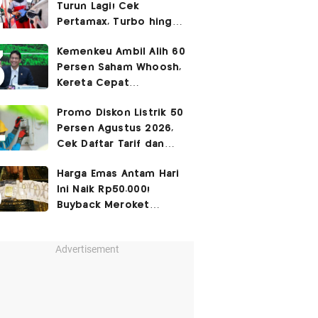
Turun Lagi! Cek
Pertamax, Turbo hingga
Pertalite Hari Ini 6
Kemenkeu Ambil Alih 60
Agustus 2026
Persen Saham Whoosh,
Kereta Cepat
Diperpanjang hingga
Promo Diskon Listrik 50
Surabaya
Persen Agustus 2026,
Cek Daftar Tarif dan
Syaratnya
Harga Emas Antam Hari
Ini Naik Rp50.000!
Buyback Meroket
Rp90.000
Advertisement