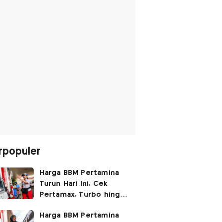
rpopuler
Harga BBM Pertamina
Turun Hari Ini, Cek
Pertamax, Turbo hingga
Pertalite 7 Agustus
Harga BBM Pertamina
2026