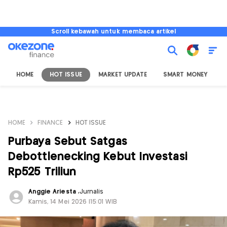
Scroll kebawah untuk membaca artikel
HOME
HOT ISSUE
MARKET UPDATE
SMART MONEY
I
HOME
FINANCE
HOT ISSUE
Purbaya Sebut Satgas
Debottlenecking Kebut Investasi
Rp525 Triliun
Anggie Ariesta
,
Jurnalis
Kamis, 14 Mei 2026 |15:01 WIB