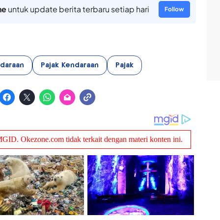
ne
untuk update berita terbaru setiap hari
Follow
daraan
Pajak Kendaraan
Pajak