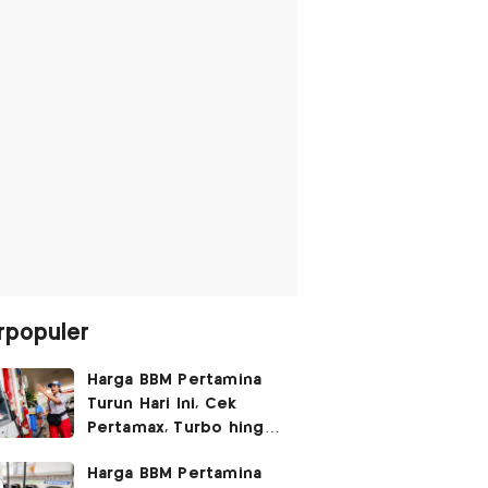
rpopuler
Harga BBM Pertamina
Turun Hari Ini, Cek
Pertamax, Turbo hingga
Pertalite 7 Agustus
Harga BBM Pertamina
2026