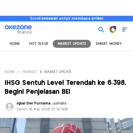
Scroll kebawah untuk membaca artikel
HOME
HOT ISSUE
MARKET UPDATE
SMART MONEY
I
HOME
FINANCE
MARKET UPDATE
IHSG Sentuh Level Terendah ke 6.398,
Begini Penjelasan BEI
Iqbal Dwi Purnama
,
Jurnalis
Senin, 18 Mei 2026 |17:19 WIB