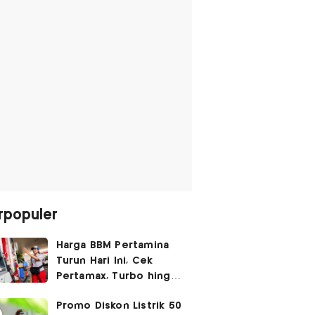
rpopuler
Harga BBM Pertamina
Turun Hari Ini, Cek
Pertamax, Turbo hingga
Pertalite 7 Agustus
Promo Diskon Listrik 50
2026