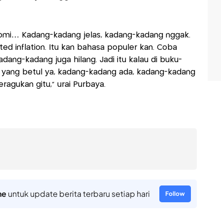
omi… Kadang-kadang jelas, kadang-kadang nggak.
d inflation. Itu kan bahasa populer kan. Coba
adang-kadang juga hilang. Jadi itu kalau di buku-
 yang betul ya, kadang-kadang ada, kadang-kadang
agukan gitu,” urai Purbaya.
ne
untuk update berita terbaru setiap hari
Follow