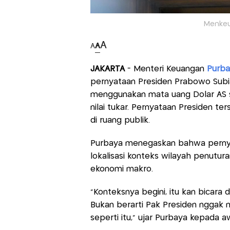
Menkeu
A
A
A
JAKARTA
- Menteri Keuangan
Purba
pernyataan Presiden Prabowo Subi
menggunakan mata uang Dolar AS s
nilai tukar. Pernyataan Presiden 
di ruang publik.
Purbaya menegaskan bahwa pernyat
lokalisasi konteks wilayah penutu
ekonomi makro.
“Konteksnya begini, itu kan bicara 
Bukan berarti Pak Presiden nggak n
seperti itu,” ujar Purbaya kepada a