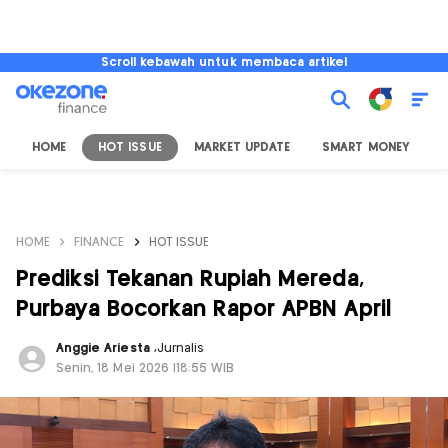
Scroll kebawah untuk membaca artikel
HOME
HOT ISSUE
MARKET UPDATE
SMART MONEY
I
HOME
FINANCE
HOT ISSUE
Prediksi Tekanan Rupiah Mereda,
Purbaya Bocorkan Rapor APBN April
Anggie Ariesta
,
Jurnalis
Senin, 18 Mei 2026 |18:55 WIB