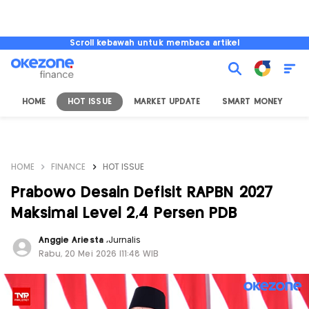
Scroll kebawah untuk membaca artikel
HOME
HOT ISSUE
MARKET UPDATE
SMART MONEY
I
HOME
FINANCE
HOT ISSUE
Prabowo Desain Defisit RAPBN 2027
Maksimal Level 2,4 Persen PDB
Anggie Ariesta
,
Jurnalis
Rabu, 20 Mei 2026 |11:48 WIB