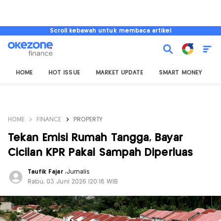
Scroll kebawah untuk membaca artikel
HOME
HOT ISSUE
MARKET UPDATE
SMART MONEY
I
HOME
FINANCE
PROPERTY
Tekan Emisi Rumah Tangga, Bayar
Cicilan KPR Pakai Sampah Diperluas
Taufik Fajar
,
Jurnalis
Rabu, 03 Juni 2026 |20:18 WIB