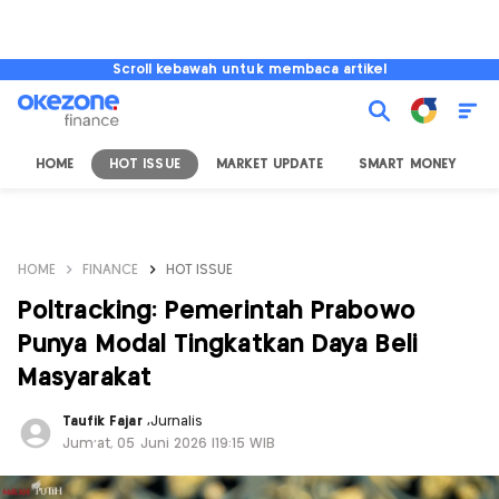
Scroll kebawah untuk membaca artikel
HOME
HOT ISSUE
MARKET UPDATE
SMART MONEY
I
HOME
FINANCE
HOT ISSUE
Poltracking: Pemerintah Prabowo
Punya Modal Tingkatkan Daya Beli
Masyarakat
Taufik Fajar
,
Jurnalis
Jum'at, 05 Juni 2026 |19:15 WIB