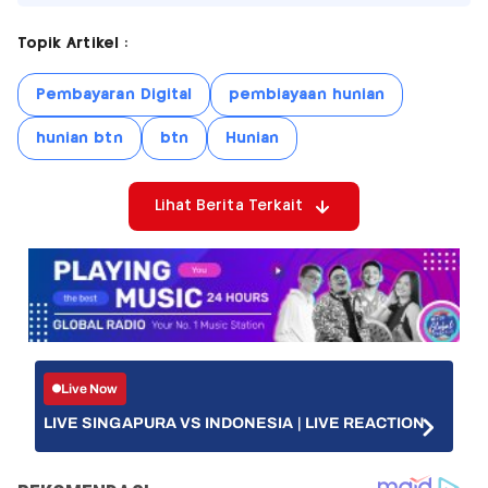
Topik Artikel :
Pembayaran Digital
pembiayaan hunian
hunian btn
btn
Hunian
Lihat Berita Terkait
Live Now
LIVE SINGAPURA VS INDONESIA | LIVE REACTION