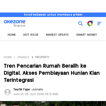
Scroll kebawah untuk membaca artikel
HOME
HOT ISSUE
MARKET UPDATE
SMART MONEY
I
HOME
FINANCE
PROPERTY
Tren Pencarian Rumah Beralih ke
Digital, Akses Pembiayaan Hunian Kian
Terintegrasi
Taufik Fajar
,
Jurnalis
Jum'at, 05 Juni 2026 |19:21 WIB