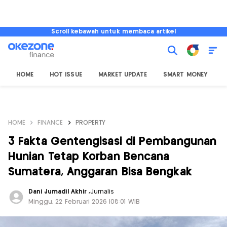
Scroll kebawah untuk membaca artikel
HOME
HOT ISSUE
MARKET UPDATE
SMART MONEY
I
HOME
FINANCE
PROPERTY
3 Fakta Gentengisasi di Pembangunan
Hunian Tetap Korban Bencana
Sumatera, Anggaran Bisa Bengkak
Dani Jumadil Akhir
,
Jurnalis
Minggu, 22 Februari 2026 |08:01 WIB