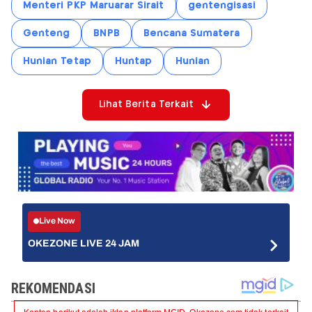
Menteri PKP Maruarar Sirait
gentengisasi
Genteng
BNPB
Bencana Sumatera
Hunian Tetap
Huntap
Hunian
Lihat Berita Terkait
Live Now
OKEZONE LIVE 24 JAM