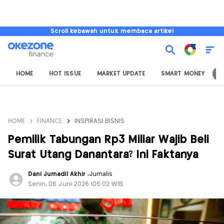
Scroll kebawah untuk membaca artikel
HOME
HOT ISSUE
MARKET UPDATE
SMART MONEY
I
HOME
FINANCE
INSPIRASI BISNIS
Pemilik Tabungan Rp3 Miliar Wajib Beli
Surat Utang Danantara? Ini Faktanya
Dani Jumadil Akhir
,
Jurnalis
Senin, 08 Juni 2026 |05:02 WIB