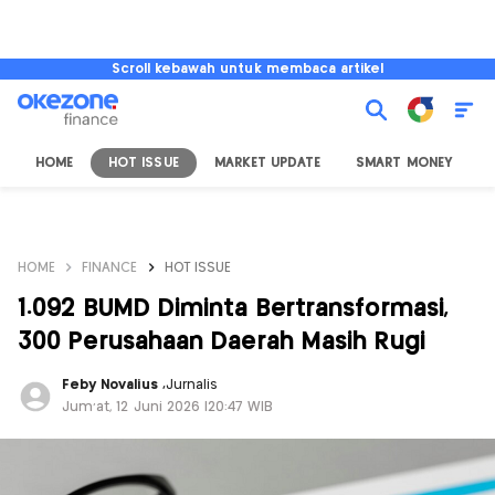
Scroll kebawah untuk membaca artikel
HOME
HOT ISSUE
MARKET UPDATE
SMART MONEY
I
HOME
FINANCE
HOT ISSUE
1.092 BUMD Diminta Bertransformasi,
300 Perusahaan Daerah Masih Rugi
Feby Novalius
,
Jurnalis
Jum'at, 12 Juni 2026 |20:47 WIB