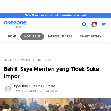
Scroll kebawah untuk membaca artikel
HOME
HOT ISSUE
MARKET UPDATE
SMART MONEY
I
HOME
FINANCE
HOT ISSUE
Bahlil: Saya Menteri yang Tidak Suka
Impor
Iqbal Dwi Purnama
,
Jurnalis
Kamis, 25 Juni 2026 |14:09 WIB