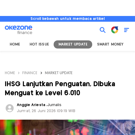
Scroll kebawah untuk membaca artikel
HOME
HOT ISSUE
MARKET UPDATE
SMART MONEY
I
HOME
FINANCE
MARKET UPDATE
IHSG Lanjutkan Penguatan, Dibuka
Menguat ke Level 6.010
Anggie Ariesta
,
Jurnalis
Jum'at, 26 Juni 2026 |09:19 WIB