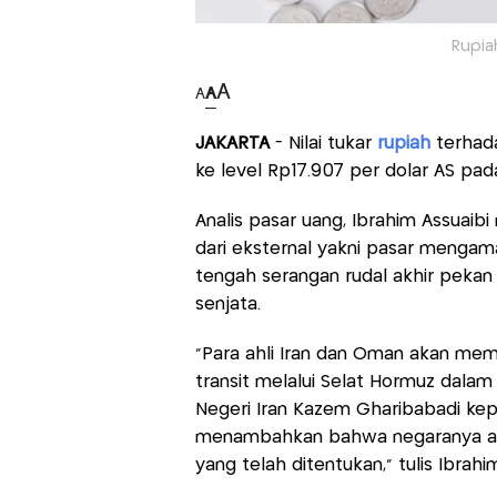
Rupiah
A
A
A
JAKARTA
- Nilai tukar
rupiah
terhada
ke level Rp17.907 per dolar AS pad
Analis pasar uang, Ibrahim Assuai
dari eksternal yakni pasar mengama
tengah serangan rudal akhir pekan
senjata.
“Para ahli Iran dan Oman akan memu
transit melalui Selat Hormuz dalam
Negeri Iran Kazem Gharibabadi kepa
menambahkan bahwa negaranya akan
yang telah ditentukan,” tulis Ibrahi