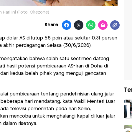
 Hari Ini (Foto: Okezone)
Share
p dolar AS ditutup 56 poin atau sekitar 0,31 persen
a akhir perdagangan Selasa (30/6/2026).
bi mengatakan bahwa salah satu sentimen datang
ti hasil potensi pembicaraan AS-Iran di Doha di
 dari kedua belah pihak yang menguji gencatan
Te
lai pembicaraan tentang pendefinisian ulang jalur
 beberapa hari mendatang, kata Wakil Menteri Luar
da televisi pemerintah pada hari Senin,
 mencoba untuk menghalangi kapal di luar jalur
m dalam risetnya.