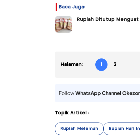
Baca Juga:
Rupiah Ditutup Menguat 
Halaman:
1
2
Follow
WhatsApp Channel Okezo
Topik Artikel :
Rupiah Melemah
Rupiah Hari In