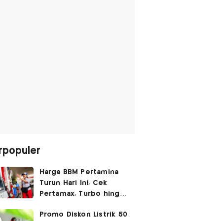
rpopuler
Harga BBM Pertamina
Turun Hari Ini, Cek
Pertamax, Turbo hingga
Pertalite 7 Agustus
Promo Diskon Listrik 50
2026