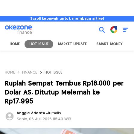
Scroll kebawah untuk membaca artikel
HOME
HOT ISSUE
MARKET UPDATE
SMART MONEY
I
HOME
FINANCE
HOT ISSUE
Rupiah Sempat Tembus Rp18.000 per
Dolar AS, Ditutup Melemah ke
Rp17.995
Anggie Ariesta
,
Jurnalis
Senin, 06 Juli 2026 |15:40 WIB