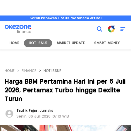
Scroll kebawah untuk membaca artikel
HOME
HOT ISSUE
MARKET UPDATE
SMART MONEY
I
HOME
FINANCE
HOT ISSUE
Harga BBM Pertamina Hari Ini per 6 Juli
2026, Pertamax Turbo hingga Dexlite
Turun
Taufik Fajar
,
Jurnalis
Senin, 06 Juli 2026 |07:10 WIB