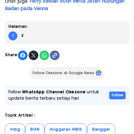
Lihat juga:
Ferry Irawan Rutin Minta Jatah Hubungan
Badan pada Venna
Halaman:
1
2
Share
Follow Okezone di Google News
Follow
WhatsApp Channel Okezone
untuk
Follow
update berita terbaru setiap hari
Topik Artikel :
mbg
BGN
Anggaran MBG
Banggar