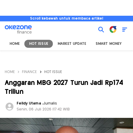
Scroll kebawah untuk membaca artikel
HOME
HOT ISSUE
MARKET UPDATE
SMART MONEY
I
HOME
FINANCE
HOT ISSUE
Anggaran MBG 2027 Turun Jadi Rp174
Triliun
Felldy Utama
,
Jurnalis
Senin, 06 Juli 2026 |17:42 WIB