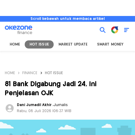
Scroll kebawah untuk membaca artikel
HOME
HOT ISSUE
MARKET UPDATE
SMART MONEY
I
HOME
FINANCE
HOT ISSUE
81 Bank Digabung Jadi 24, Ini
Penjelasan OJK
Dani Jumadil Akhir
,
Jurnalis
Rabu, 08 Juli 2026 |06:37 WIB