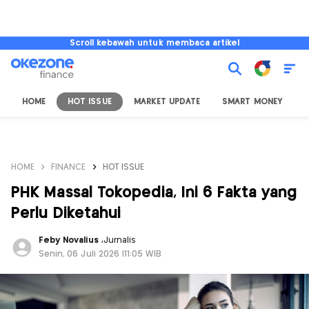
Scroll kebawah untuk membaca artikel
HOME
HOT ISSUE
MARKET UPDATE
SMART MONEY
I
HOME
FINANCE
HOT ISSUE
PHK Massal Tokopedia, Ini 6 Fakta yang
Perlu Diketahui
Feby Novalius
,
Jurnalis
Senin, 06 Juli 2026 |11:05 WIB