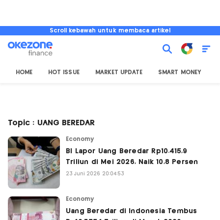
Scroll kebawah untuk membaca artikel
HOME
HOT ISSUE
MARKET UPDATE
SMART MONEY
I
Topic : UANG BEREDAR
Economy
BI Lapor Uang Beredar Rp10.415,9
Triliun di Mei 2026, Naik 10,8 Persen
23 Juni 2026 20:04:53
Economy
Uang Beredar di Indonesia Tembus