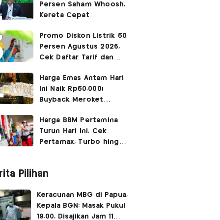
Persen Saham Whoosh,
Kereta Cepat
Diperpanjang hingga
Promo Diskon Listrik 50
Surabaya
Persen Agustus 2026,
Cek Daftar Tarif dan
Syaratnya
Harga Emas Antam Hari
Ini Naik Rp50.000!
Buyback Meroket
Rp90.000
Harga BBM Pertamina
Turun Hari Ini, Cek
Pertamax, Turbo hingga
Pertalite 7 Agustus
2026
ita Pilihan
Keracunan MBG di Papua,
Kepala BGN: Masak Pukul
19.00, Disajikan Jam 11