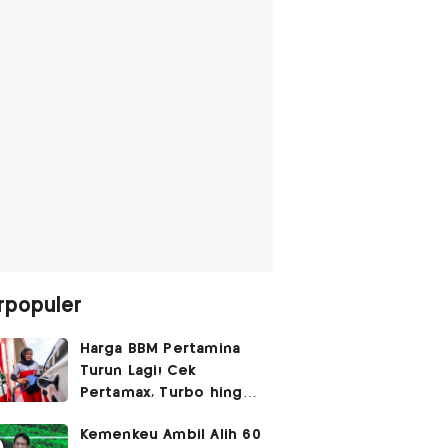
rpopuler
Harga BBM Pertamina
Turun Lagi! Cek
Pertamax, Turbo hingga
Pertalite Hari Ini 6
Kemenkeu Ambil Alih 60
Agustus 2026