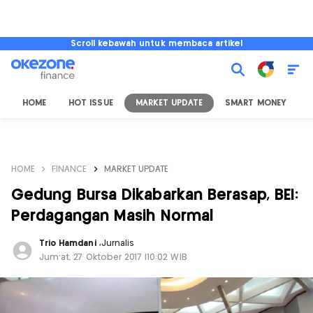
Scroll kebawah untuk membaca artikel
HOME
HOT ISSUE
MARKET UPDATE
SMART MONEY
I
HOME
FINANCE
MARKET UPDATE
Gedung Bursa Dikabarkan Berasap, BEI:
Perdagangan Masih Normal
Trio Hamdani
,
Jurnalis
Jum'at, 27 Oktober 2017 |10:02 WIB