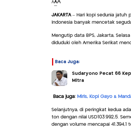
A
A
A
JAKARTA
– Hari kopi sedunia jatuh pa
Indonesia banyak mencetak segudan
Mengutip data BPS, Jakarta, Selasa 
diduduki oleh Amerika Serikat menc
Baca Juga:
Sudaryono Pecat 66 Kepa
Mitra
Baca juga:
Miris, Kopi Gayo & Manda
Selanjutnya, di peringkat kedua a
ton dengan nilai USD103.992,5. Seme
dengan volume mencapai 41.394,1 to