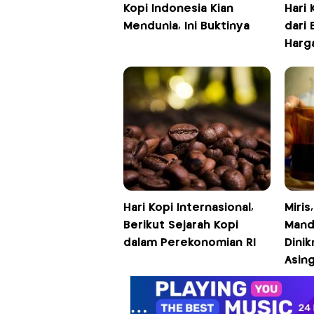
Kopi Indonesia Kian
Hari 
Mendunia, Ini Buktinya
dari 
Harg
Hari Kopi Internasional,
Miris
Berikut Sejarah Kopi
Manda
dalam Perekonomian RI
Dini
Asin