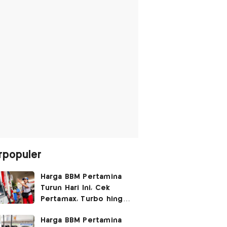
rpopuler
Harga BBM Pertamina
Turun Hari Ini, Cek
Pertamax, Turbo hingga
Pertalite 7 Agustus
Harga BBM Pertamina
2026