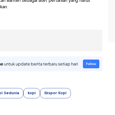
ikan Banten sebagai aset pertanian yang harus
kan.
ne
untuk update berita terbaru setiap hari
Follow
pi Sedunia
kopi
Ekspor Kopi