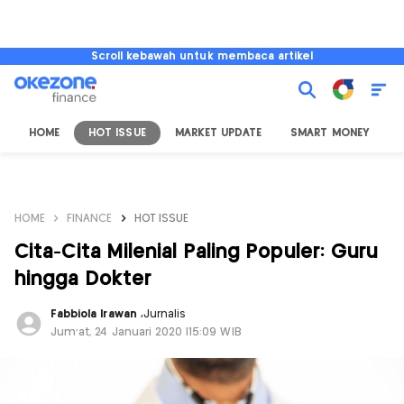
Scroll kebawah untuk membaca artikel
HOME
HOT ISSUE
MARKET UPDATE
SMART MONEY
I
HOME
FINANCE
HOT ISSUE
Cita-Cita Milenial Paling Populer: Guru
hingga Dokter
Fabbiola Irawan
,
Jurnalis
Jum'at, 24 Januari 2020 |15:09 WIB