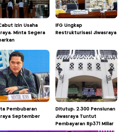
Cabut Izin Usaha
IFG Ungkap
sraya, Minta Segera
Restrukturisasi Jiwasraya
barkan
kta Pembubaran
Ditutup, 2.300 Pensiunan
sraya September
Jiwasraya Tuntut
Pembayaran Rp371 Miliar