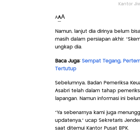
Kantor Ji
A
A
A
Namun, lanjut dia dirinya belum b
masih dalam persiapan akhir. "Skem
ungkap dia.
Baca Juga:
Sempat Tegang, Pertem
Tertutup
Sebelumnya, Badan Pemeriksa Keu
Asabri telah dalam tahap pemerik
lapangan. Namun informasi ini belu
"Ya sebenarnya kami juga menunggu
updatenya," ucap Sekretaris Jender
saat ditemui Kantor Pusat BPK.