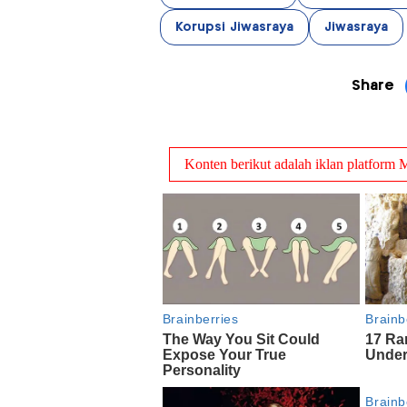
Korupsi Jiwasraya
Jiwasraya
Share