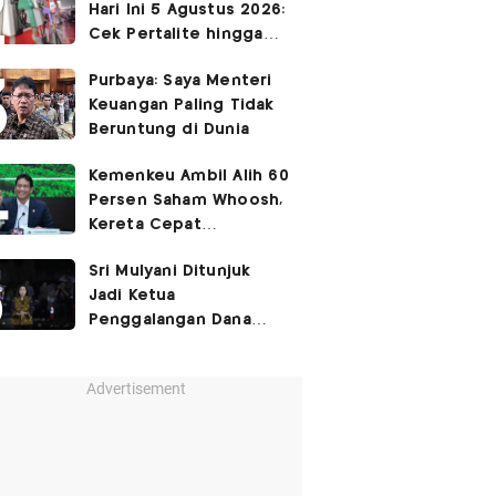
Hari Ini 5 Agustus 2026:
Cek Pertalite hingga
Pertamax, Ada yang
Purbaya: Saya Menteri
Turun
Keuangan Paling Tidak
Beruntung di Dunia
Kemenkeu Ambil Alih 60
Persen Saham Whoosh,
Kereta Cepat
Diperpanjang hingga
Sri Mulyani Ditunjuk
Surabaya
Jadi Ketua
Penggalangan Dana
untuk Negara Miskisn
Advertisement