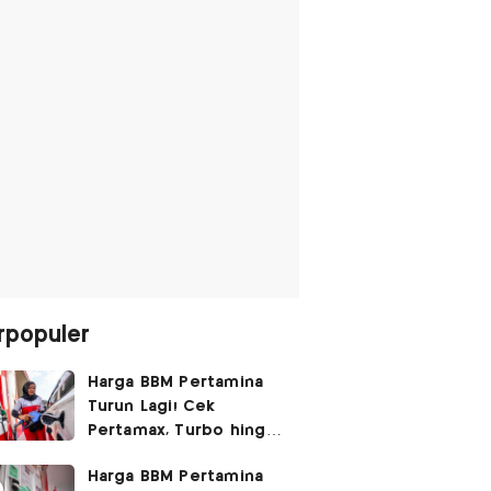
rpopuler
Harga BBM Pertamina
Turun Lagi! Cek
Pertamax, Turbo hingga
Pertalite Hari Ini 6
Harga BBM Pertamina
Agustus 2026