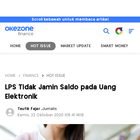
Scroll kebawah untuk membaca artikel
HOME
HOT ISSUE
MARKET UPDATE
SMART MONEY
I
HOME
FINANCE
HOT ISSUE
LPS Tidak Jamin Saldo pada Uang
Elektronik
Taufik Fajar
,
Jurnalis
Kamis, 22 Oktober 2020 |08:41 WIB