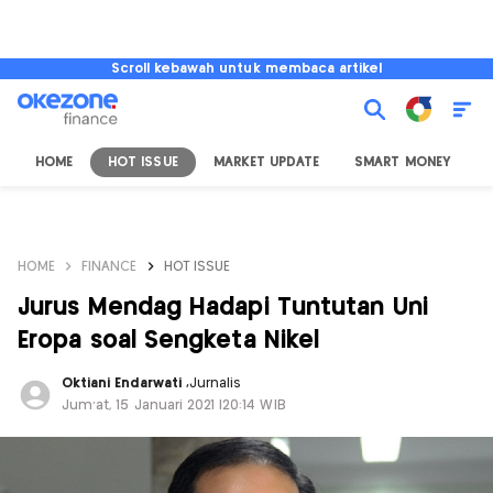
Scroll kebawah untuk membaca artikel
HOME
HOT ISSUE
MARKET UPDATE
SMART MONEY
I
HOME
FINANCE
HOT ISSUE
Jurus Mendag Hadapi Tuntutan Uni
Eropa soal Sengketa Nikel
Oktiani Endarwati
,
Jurnalis
Jum'at, 15 Januari 2021 |20:14 WIB