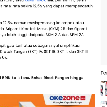
kau (CHT) atau
cukai rokok
naik per hari ini, Senin
ut rata-rata sekira 12,5% yang dapat mempengaruhi
a 12,5%, namun masing-masing kelompok atau
. Srigaret Keretek Mesin (SKM) 2B dan Sigaret
fnya lebih tinggi daripada SKM 2 A dan SPM 2A.
t gap tarif atau sebagai sinyal simplifikasi.
etek Tangan (SKT) IA, SKT IB, SKT II, dan SKT III
u 0%.
Te
 BRIN ke Istana, Bahas Riset Pangan hingga