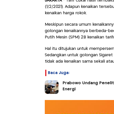
JAKARTA
- Tarif cukai hasil temba
(1/2/2021). Adapun kenaikan terseb
kenaikan harga rokok.
Meskipun secara umum kenaikanny
golongan kenaikannya berbeda-beda
Putih Mesin (SPM) 2B kenaikan tari
Hal itu ditujukan untuk mempersempi
Sedangkan untuk golongan Sigaret Kr
tidak ada kenaikan sama sekali ata
Baca Juga:
Prabowo Undang Peneliti
Energi