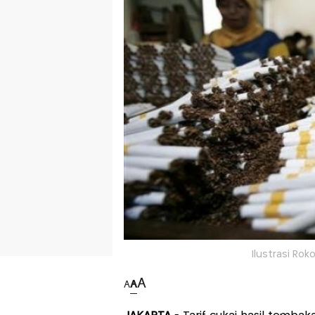
Ilustrasi Ro
A
A
A