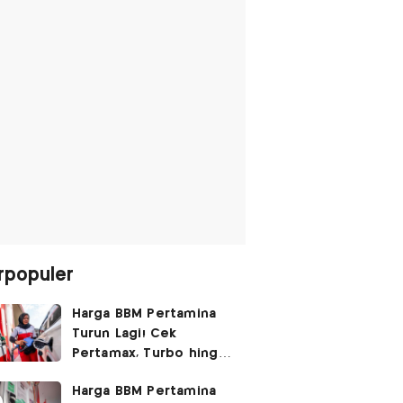
rpopuler
Harga BBM Pertamina
Turun Lagi! Cek
Pertamax, Turbo hingga
Pertalite Hari Ini 6
Harga BBM Pertamina
Agustus 2026