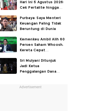
Hari Ini 5 Agustus 2026:
Cek Pertalite hingga
Pertamax, Ada yang
Purbaya: Saya Menteri
Turun
Keuangan Paling Tidak
Beruntung di Dunia
Kemenkeu Ambil Alih 60
Persen Saham Whoosh,
Kereta Cepat
Diperpanjang hingga
Sri Mulyani Ditunjuk
Surabaya
Jadi Ketua
Penggalangan Dana
untuk Negara Miskisn
Advertisement