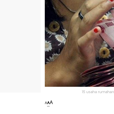
15 usaha rumahan 
A
A
A