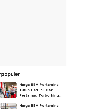
rpopuler
Harga BBM Pertamina
Turun Hari Ini, Cek
Pertamax, Turbo hingga
Pertalite 7 Agustus
Harga BBM Pertamina
2026