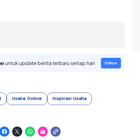
ne
untuk update berita terbaru setiap hari
Follow
l
Usaha Online
Inspirasi Usaha