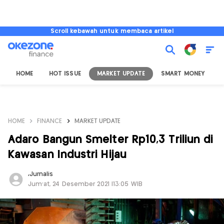
Scroll kebawah untuk membaca artikel
HOME
HOT ISSUE
MARKET UPDATE
SMART MONEY
I
HOME
FINANCE
MARKET UPDATE
Adaro Bangun Smelter Rp10,3 Triliun di
Kawasan Industri Hijau
,
Jurnalis
Jum'at, 24 Desember 2021 |13:05 WIB