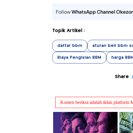
Follow
WhatsApp Channel Okezo
Topik Artikel :
daftar bbm
aturan beli bbm s
Biaya Pengisian BBM
harga BB
Share