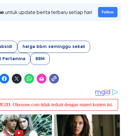
ne
untuk update berita terbaru setiap hari
Follow
ubsidi
harga bbm seminggu sekali
M Pertamina
BBM