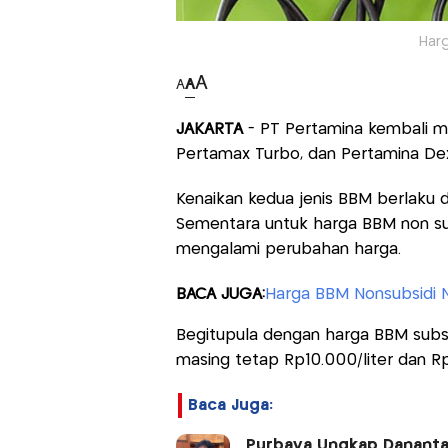
Har
A
A
A
JAKARTA
- PT Pertamina kembali 
Pertamax Turbo, dan Pertamina Dex 
Kenaikan kedua jenis BBM berlaku 
Sementara untuk harga BBM non subs
mengalami perubahan harga.
BACA JUGA:
Harga BBM Nonsubsidi N
Begitupula dengan harga BBM subsid
masing tetap Rp10.000/liter dan Rp6
Baca Juga:
Purbaya Ungkap Dananta