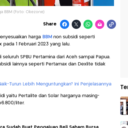
ga BBM (Foto: Okezone)
Share
menyesuaikan harga
BBM
non subsidi seperti
pada 1 Februari 2023 yang lalu.
di seluruh SPBU Pertamina dari Aceh sampai Papua.
idi lainnya seperti Pertamax dan Dexlite tidak
aik-Turun Lebih Menguntungkan? Ini Penjelasannya
Te
i yaitu Pertalite dan Solar harganya masing-
.800/liter.
ra Sudah Buat Pengajuan Beli Saham Bursa