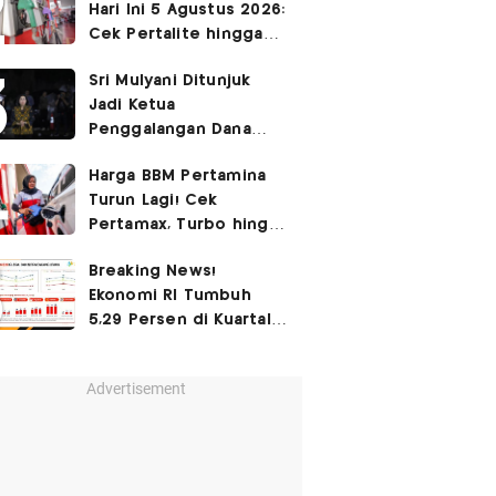
Hari Ini 5 Agustus 2026:
Cek Pertalite hingga
Pertamax, Ada yang
Sri Mulyani Ditunjuk
Turun
Jadi Ketua
Penggalangan Dana
untuk Negara Miskisn
Harga BBM Pertamina
Turun Lagi! Cek
Pertamax, Turbo hingga
Pertalite Hari Ini 6
Breaking News!
Agustus 2026
Ekonomi RI Tumbuh
5,29 Persen di Kuartal
II-2026
Advertisement