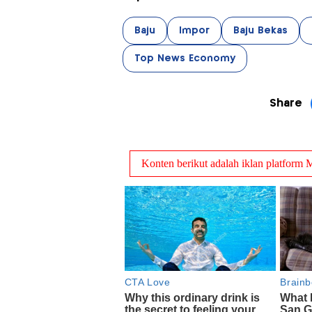
Baju
Impor
Baju Bekas
Top News Economy
Share