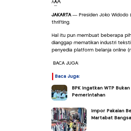
A
A
A
JAKARTA —
Presiden Joko Widodo (
thrifting.
Hal itu pun membuat beberapa pi
dianggap mematikan industri teksti
penyedia platform belanja online (
BACA JUGA:
Baca Juga:
BPK Ingatkan WTP Bukan G
Pemerintahan
Impor Pakaian B
Martabat Bangsa