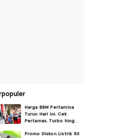
rpopuler
Harga BBM Pertamina
Turun Hari Ini, Cek
Pertamax, Turbo hingga
Pertalite 7 Agustus
Promo Diskon Listrik 50
2026