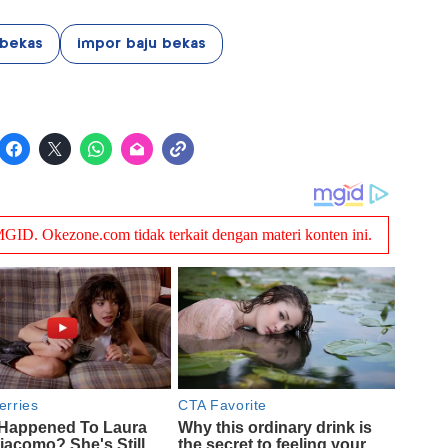
bekas
impor baju bekas