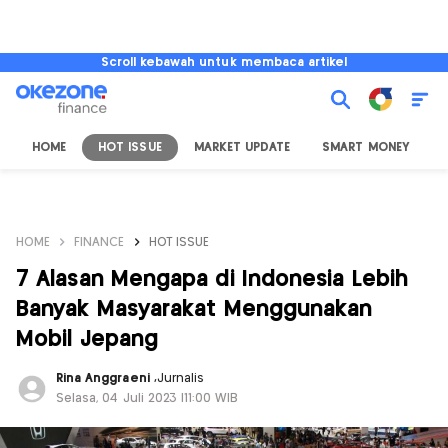
Scroll kebawah untuk membaca artikel
HOME
HOT ISSUE
MARKET UPDATE
SMART MONEY
I
HOME
FINANCE
HOT ISSUE
7 Alasan Mengapa di Indonesia Lebih
Banyak Masyarakat Menggunakan
Mobil Jepang
Rina Anggraeni
,
Jurnalis
Selasa, 04 Juli 2023 |11:00 WIB