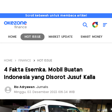
Scroll kebawah untuk membaca artikel
HOME
HOT ISSUE
MARKET UPDATE
SMART MONEY
I
HOME
FINANCE
HOT ISSUE
4 Fakta Esemka, Mobil Buatan
Indonesia yang Disorot Jusuf Kalla
Rio Adryawan
,
Jurnalis
Minggu, 03 Desember 2023 |06:34 WIB