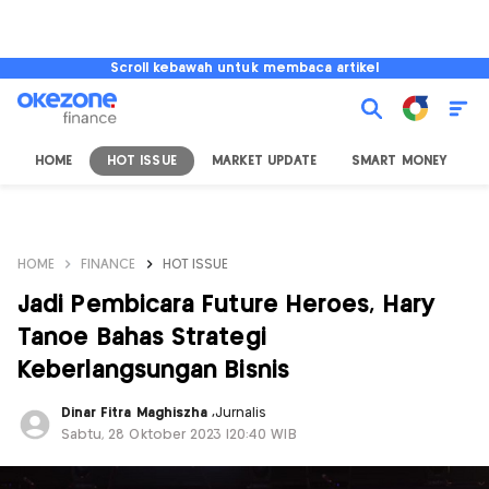
Scroll kebawah untuk membaca artikel
HOME
HOT ISSUE
MARKET UPDATE
SMART MONEY
I
HOME
FINANCE
HOT ISSUE
Jadi Pembicara Future Heroes, Hary
Tanoe Bahas Strategi
Keberlangsungan Bisnis
Dinar Fitra Maghiszha
,
Jurnalis
Sabtu, 28 Oktober 2023 |20:40 WIB